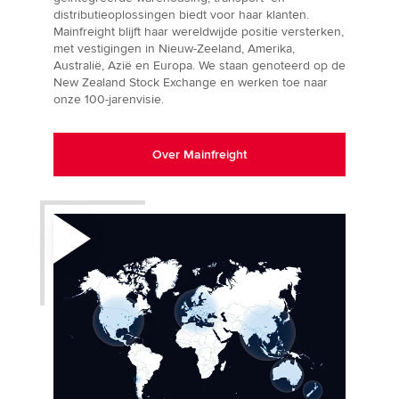
distributieoplossingen biedt voor haar klanten.
Mainfreight blijft haar wereldwijde positie versterken,
met vestigingen in Nieuw-Zeeland, Amerika,
Australië, Azië en Europa. We staan genoteerd op de
New Zealand Stock Exchange en werken toe naar
onze 100-jarenvisie.
Over Mainfreight