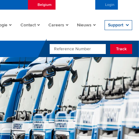
Belgium
Nederlands (België)
Login
Open/
ogie
Contact
Careers
Nieuws
Support
REFERENCE NUMBER
Track