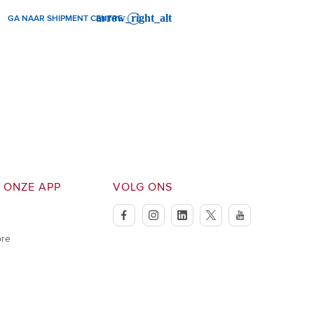
GA NAAR SHIPMENT CENTRE
 ONZE APP
VOLG ONS
facebook
instagram
linkedin
twitter
youtube
ore