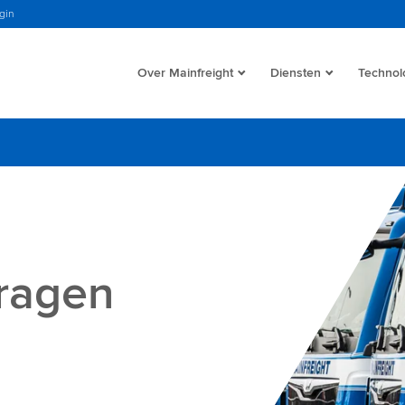
gin
Over Mainfreight
Diensten
Technol
ragen