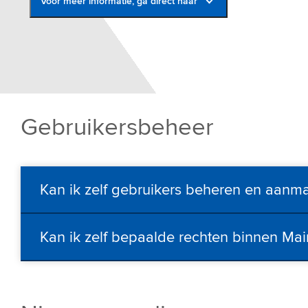
Voor meer informatie, ga direct naar
Shipment Centre
FAQ
Upload csv file
Contact
Gebruikersbeheer
Kan ik zelf gebruikers beheren en aanm
Kan ik zelf bepaalde rechten binnen Ma