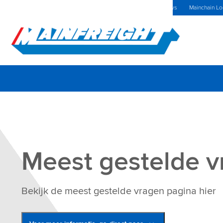
MFT (NZX)
$69,33 NZD
Belgium Home
Laatste nieuws
Mainchain Lo
Go to Home
Meest gestelde v
Bekijk de meest gestelde vragen pagina hier