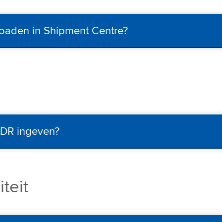
loaden in Shipment Centre?
ADR ingeven?
teit