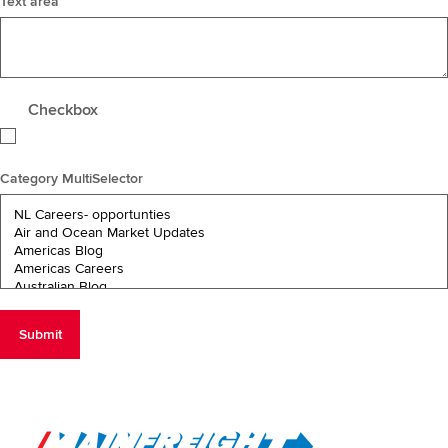
Text area
Checkbox
Category MultiSelector
Go to Home