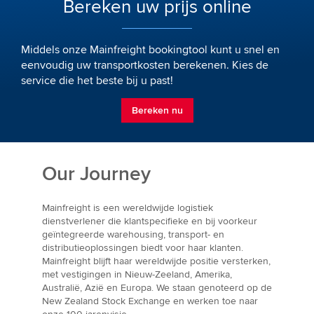
Bereken uw prijs online
Middels onze Mainfreight bookingtool kunt u snel en
eenvoudig uw transportkosten berekenen. Kies de
service die het beste bij u past!
Bereken nu
Our Journey
Mainfreight is een wereldwijde logistiek
dienstverlener die klantspecifieke en bij voorkeur
geïntegreerde warehousing, transport- en
distributieoplossingen biedt voor haar klanten.
Mainfreight blijft haar wereldwijde positie versterken,
met vestigingen in Nieuw-Zeeland, Amerika,
Australië, Azië en Europa. We staan genoteerd op de
New Zealand Stock Exchange en werken toe naar