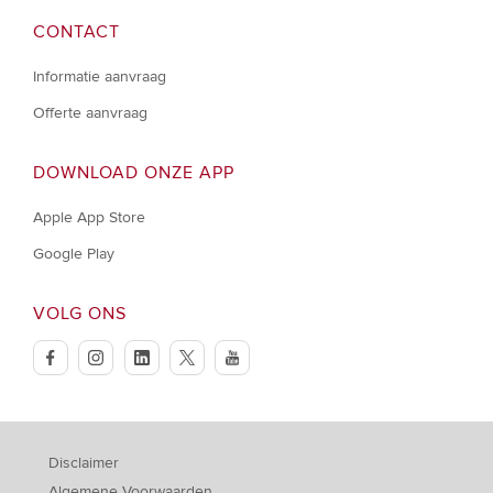
CONTACT
Informatie aanvraag
Offerte aanvraag
DOWNLOAD ONZE APP
Apple App Store
Google Play
VOLG ONS
facebook
instagram
linkedin
twitter
youtube
Disclaimer
Algemene Voorwaarden