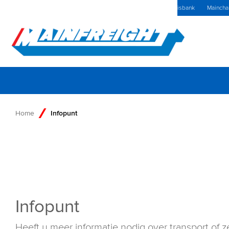
MFT (NZX)
$69,73 NZD
The Netherlands Home
Kennisbank
Maincha
Go to Home
Home
Infopunt
Infopunt
Heeft u meer informatie nodig over transport of z