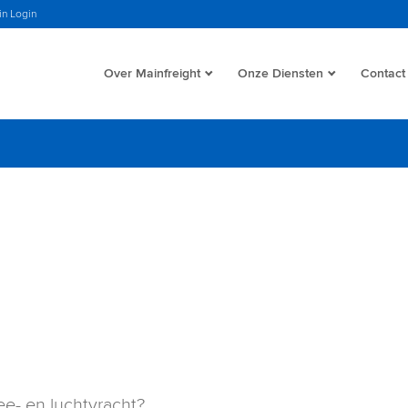
in Login
Over Mainfreight
Onze Diensten
Contact
ee- en luchtvracht?