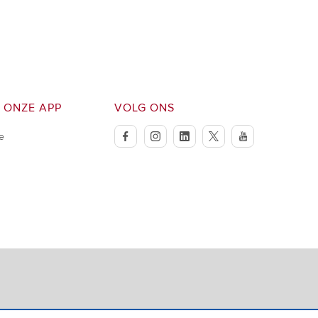
 ONZE APP
VOLG ONS
e
facebook
instagram
linkedin
twitter
youtube