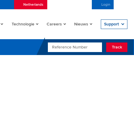
Netherlands
Nederlands (Nederland)
Login
Open/
Technologie
Careers
Nieuws
Support
REFERENCE NUMBER
Track