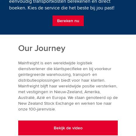
eenvoudig transportkosten berekenen en direct
boeken. Kies de service die het beste bij jou past!
Bereken nu
Our Journey
Mainfreight is een wereldwijde logistiek
dienstverlener die klantspecifieke en bij voorkeur
geïntegreerde warehousing, transport- en
distributieoplossingen biedt voor haar klanten.
Mainfreight blijft haar wereldwijde positie versterken,
met vestigingen in Nieuw-Zeeland, Amerika,
Australië, Azië en Europa. We staan genoteerd op de
New Zealand Stock Exchange en werken toe naar
onze 100-jarenvisie.
Bekijk de video