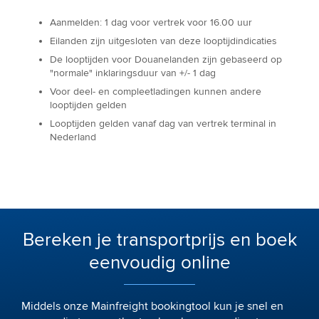
Aanmelden: 1 dag voor vertrek voor 16.00 uur
Eilanden zijn uitgesloten van deze looptijdindicaties
De looptijden voor Douanelanden zijn gebaseerd op
"normale" inklaringsduur van +/- 1 dag
Voor deel- en compleetladingen kunnen andere
looptijden gelden
Looptijden gelden vanaf dag van vertrek terminal in
Nederland
Bereken je transportprijs en boek
eenvoudig online
Middels onze Mainfreight bookingtool kun je snel en