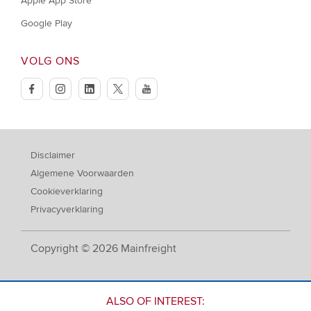
Apple App Store
Google Play
VOLG ONS
facebook
instagram
linkedin
twitter
youtube
Disclaimer
Algemene Voorwaarden
Cookieverklaring
Privacyverklaring
Copyright © 2026 Mainfreight
ALSO OF INTEREST: