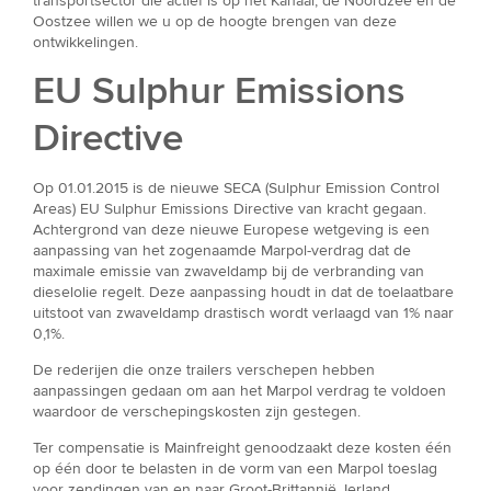
transportsector die actief is op het Kanaal, de Noordzee en de
Oostzee willen we u op de hoogte brengen van deze
ontwikkelingen.
EU Sulphur Emissions
Directive
Op 01.01.2015 is de nieuwe SECA (Sulphur Emission Control
Areas) EU Sulphur Emissions Directive van kracht gegaan.
Achtergrond van deze nieuwe Europese wetgeving is een
aanpassing van het zogenaamde Marpol-verdrag dat de
maximale emissie van zwaveldamp bij de verbranding van
dieselolie regelt. Deze aanpassing houdt in dat de toelaatbare
uitstoot van zwaveldamp drastisch wordt verlaagd van 1% naar
0,1%.
De rederijen die onze trailers verschepen hebben
aanpassingen gedaan om aan het Marpol verdrag te voldoen
waardoor de verschepingskosten zijn gestegen.
Ter compensatie is Mainfreight genoodzaakt deze kosten één
op één door te belasten in de vorm van een Marpol toeslag
voor zendingen van en naar Groot-Brittannië, Ierland,