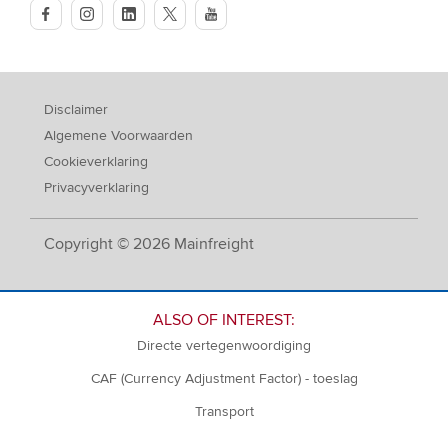
facebook
instagram
linkedin
twitter
youtube
Disclaimer
Algemene Voorwaarden
Cookieverklaring
Privacyverklaring
Copyright © 2026 Mainfreight
ALSO OF INTEREST:
Directe vertegenwoordiging
CAF (Currency Adjustment Factor) - toeslag
Transport