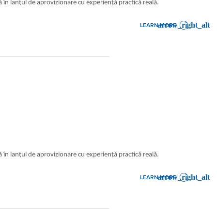
ă în lanțul de aprovizionare cu experiență practică reală.
LEARN MORE
: SALES CADET BACAU
ă în lanțul de aprovizionare cu experiență practică reală.
LEARN MORE
: SALES CADET TIMISOARA