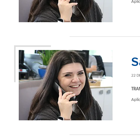
Apli
S
22 D
TRA
Apli