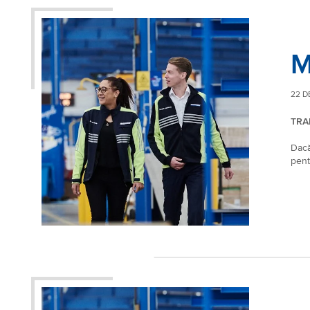
M
22 D
TRA
Dacă
pent