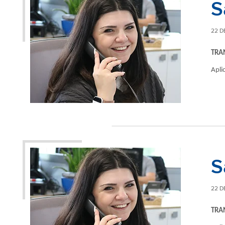
S
22 D
TRA
Apli
S
22 D
TRA