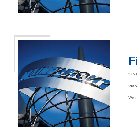
F
18 M
Ware
We a