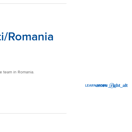
sti/Romania
ce team in Romania.
LEARN MORE
: FINANCIAL CONTROLLER P