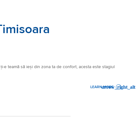
Timisoara
 ți-e teamă să ieși din zona ta de confort, acesta este stagiul
LEARN MORE
: MANAGEMENT TRAINEESHI