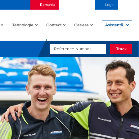
Romania
Română (România)
Login
Open/
Tehnologie
Contact
Cariere
Asistență
REFERENCE NUMBER
Track