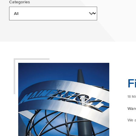
Categories
F
18 M
Ware
We a