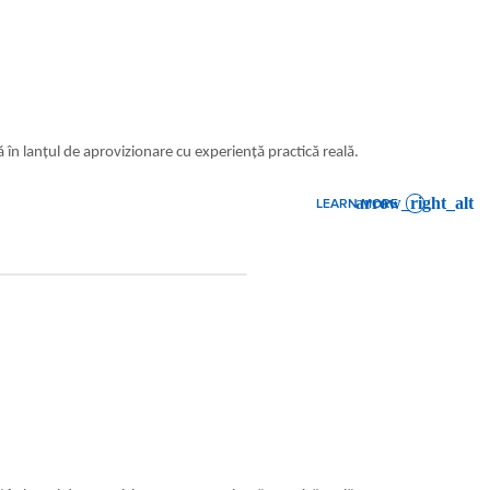
ă în lanțul de aprovizionare cu experiență practică reală.
LEARN MORE
: SALES CADET CLUJ