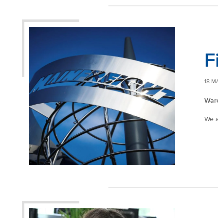
F
18 M
Ware
We a