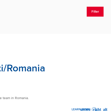
Filter
sti/Romania
ce team in Romania.
LEARN MORE