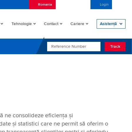
Romania
Română (România)
Login
Open/
Tehnologie
Contact
Cariere
Asistență
REFERENCE NUMBER
Track
să ne consolideze eficiența și
ate și statistici care ne permit să oferim o