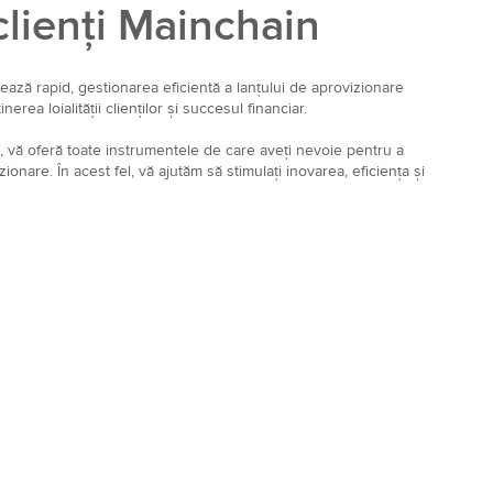
clienți Mainchain
uează rapid, gestionarea eficientă a lanțului de aprovizionare
erea loialității clienților și succesul financiar.
n, vă oferă toate instrumentele de care aveți nevoie pentru a
onare. În acest fel, vă ajutăm să stimulați inovarea, eficiența și