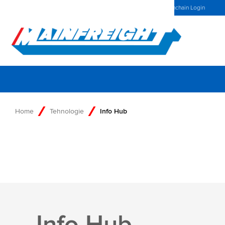
MFT (NZX)
$69,33 NZD
Romania Home
Stiri
Mainchain Login
Go to Home
Home
Tehnologie
Info Hub
Info Hub