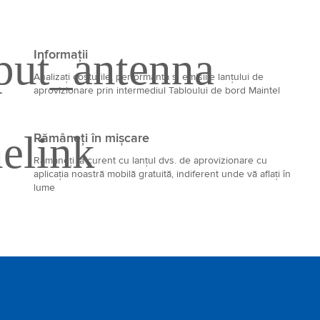
Informații
Analizați costurile, performanța și emisiile lanțului de
aprovizionare prin intermediul Tabloului de bord Maintel
Rămâneți în mișcare
Rămâneți la curent cu lanțul dvs. de aprovizionare cu
aplicația noastră mobilă gratuită, indiferent unde vă aflați în
lume