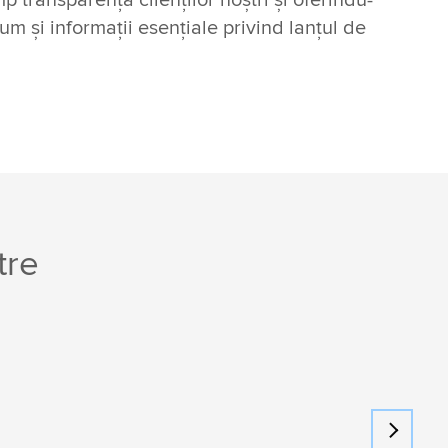
p transparență clienților noștri și oferindu-
um și informații esențiale privind lanțul de
tre