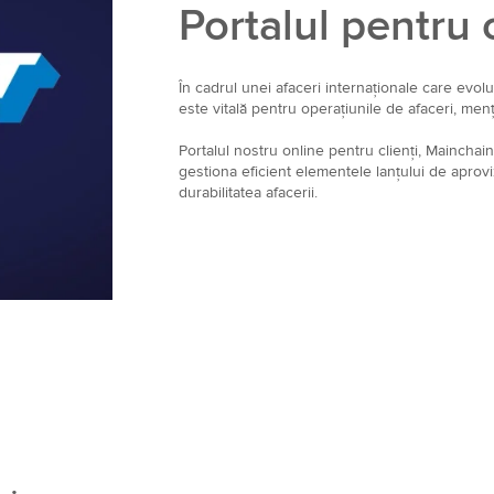
Portalul pentru 
În cadrul unei afaceri internaționale care evol
este vitală pentru operațiunile de afaceri, mențin
Portalul nostru online pentru clienți, Mainchai
gestiona eficient elementele lanțului de aprovizi
durabilitatea afacerii.