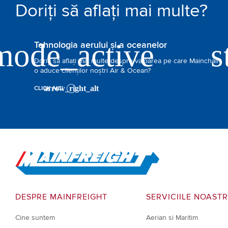
Doriți să aflați mai multe?
Tehnologia aerului și a oceanelor
Doriți să aflați mai multe despre valoarea pe care Mainchain
o aduce clienților noștri Air & Ocean?
CLICK AICI
Go to Home
DESPRE MAINFREIGHT
SERVICIILE NOAST
Cine suntem
Aerian si Maritim