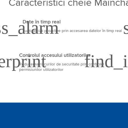
Caracteristici cheie Mainch
Date în timp real
Luați decizii proactive prin accesarea datelor în timp real
Controlul accesului utilizatorilor
Reducerea riscurilor de securitate prin controlul
permisiunilor utilizatorilor