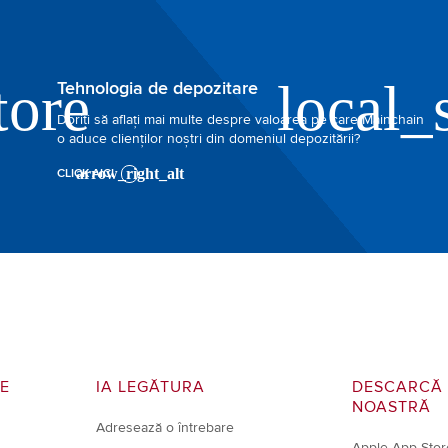
Tehnologia de depozitare
Doriți să aflați mai multe despre valoarea pe care Mainchain
o aduce clienților noștri din domeniul depozitării?
CLICK AICI
RE
IA LEGĂTURA
DESCARCĂ 
NOASTRĂ
Adresează o întrebare
Apple App Stor