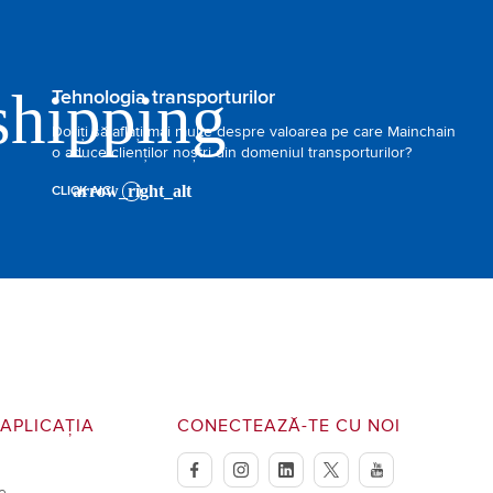
Tehnologia transporturilor
Doriți să aflați mai multe despre valoarea pe care Mainchain
o aduce clienților noștri din domeniul transporturilor?
CLICK AICI
APLICAȚIA
CONECTEAZĂ-TE CU NOI
facebook
instagram
linkedin
twitter
youtube
e