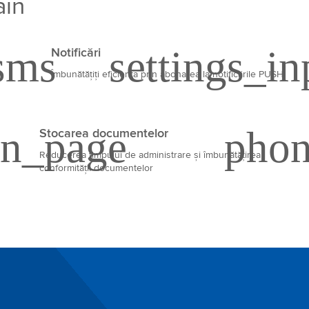
ain
Notificări
Îmbunătățiți eficiența prin abonarea la notificările PUSH
Stocarea documentelor
Reducerea timpului de administrare și îmbunătățirea
conformității documentelor