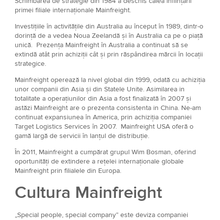
Schimbarea de strategie din 1984 a deschis calea înființării
primei filiale internaționale Mainfreight.
Investițiile în activitățile din Australia au început în 1989, dintr-o
dorință de a vedea Noua Zeelandă și în Australia ca pe o piață
unică. Prezența Mainfreight în Australia a continuat să se
extindă atât prin achiziții cât și prin răspândirea mărcii în locații
strategice.
Mainfreight operează la nivel global din 1999, odată cu achiziția
unor companii din Asia și din Statele Unite. Asimilarea in
totalitate a operațiunilor din Asia a fost finalizată în 2007 și
astăzi Mainfreight are o prezenta consistenta in China. Ne-am
continuat expansiunea în America, prin achiziția companiei
Target Logistics Services în 2007. Mainfreight USA oferă o
gamă largă de servicii în lanțul de distribuție.
În 2011, Mainfreight a cumpărat grupul Wim Bosman, oferind
oportunități de extindere a rețelei internaționale globale
Mainfreight prin filialele din Europa.
Cultura Mainfreight
„Special people, special company” este deviza companiei