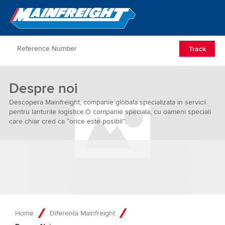
Go to Home
Open/Clos
Track
Despre noi
Descopera Mainfreight, companie globala specializata in servicii
pentru lanturile logistice.O companie speciala, cu oameni speciali
care chiar cred ca “orice este posibil”.
Home
Diferenta Mainfreight