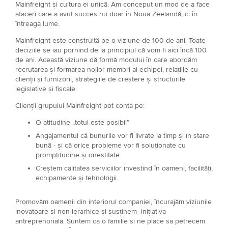
Mainfreight și cultura ei unică. Am conceput un mod de a face
afaceri care a avut succes nu doar în Noua Zeelandă, ci în
întreaga lume.
Mainfreight este construită pe o viziune de 100 de ani. Toate
deciziile se iau pornind de la principiul că vom fi aici încă 100
de ani. Această viziune dă formă modului în care abordăm
recrutarea și formarea noilor membri ai echipei, relațiile cu
clienții și furnizorii, strategiile de creștere și structurile
legislative și fiscale.
Clienții grupului Mainfreight pot conta pe:
O atitudine „totul este posibil”
Angajamentul că bunurile vor fi livrate la timp și în stare
bună - și că orice probleme vor fi soluționate cu
promptitudine și onestitate
Creștem calitatea serviciilor investind în oameni, facilități,
echipamente și tehnologii.
Promovăm oamenii din interiorul companiei, încurajăm viziunile
inovatoare si non-ierarhice și susținem inițiativa
antreprenoriala. Suntem ca o familie si ne place sa petrecem