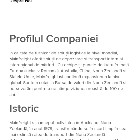
Despre Noi
Profilul Companiei
În calitate de furnizor de soluții logistice la nivel mondial,
Mainfreight oferă soluții de depozitare și transport intern și
internațional de mărfuri. Cu echipe și puncte de lucru în toată
Europa (inclusiv Romania), Australia, China, Noua Zeelandă și
Statele Unite, Mainfreight își continuă expansiunea la nivel
global. Suntem cotați la Bursa de valori din Noua Zeelandă si
perseverăm pentru a ne atinge viziunea noastră de 100 de
ani.
Istoric
Mainfreight și-a început activitatea în Auckland, Noua
Zeelandă, în anul 1978, transformându-se în scurt timp în cea
mai extinsă rețea de transport din Noua Zeelandă.