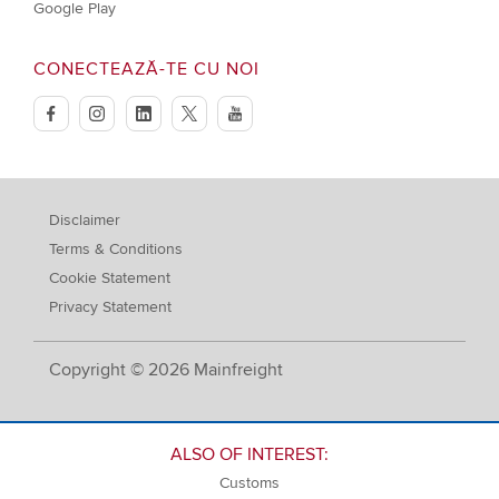
Google Play
CONECTEAZĂ-TE CU NOI
facebook
instagram
linkedin
twitter
youtube
Disclaimer
Terms & Conditions
Cookie Statement
Privacy Statement
Copyright © 2026 Mainfreight
ALSO OF INTEREST:
Customs