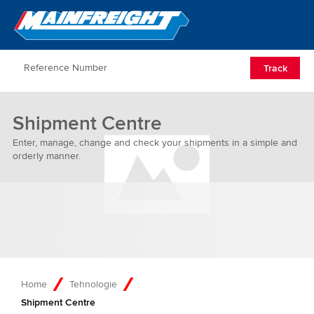
Go to Home
Open/Clos
Track
Shipment Centre
Enter, manage, change and check your shipments in a simple and
orderly manner.
Home
Tehnologie
Shipment Centre