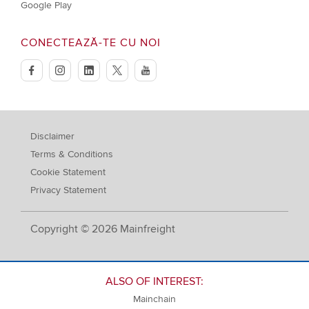
Google Play
CONECTEAZĂ-TE CU NOI
facebook
instagram
linkedin
twitter
youtube
Disclaimer
Terms & Conditions
Cookie Statement
Privacy Statement
Copyright © 2026 Mainfreight
ALSO OF INTEREST:
Mainchain