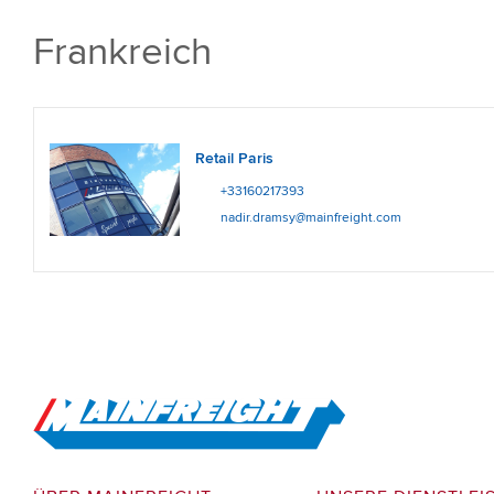
Frankreich
Retail Paris
+33160217393
nadir.dramsy@mainfreight.com
Go to Home