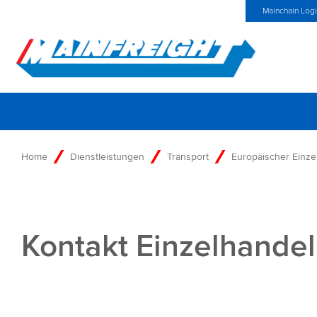
MFT (NZX)
$69,33 NZD
Germany Home
Neuigkeiten
Mainchain Log
Go to Home
Home
Dienstleistungen
Transport
Europäischer Einze
Kontakt Einzelhandel