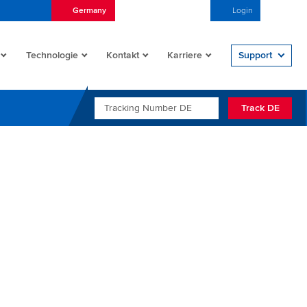
Germany
Deutsch (Deutschland)
Login
Open/
Technologie
Kontakt
Karriere
Support
TRACKING NUMBER DE
Track DE