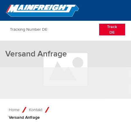
Go to Home
Open/Clos
Track
DE
Versand Anfrage
Home
Kontakt
Versand Anfrage