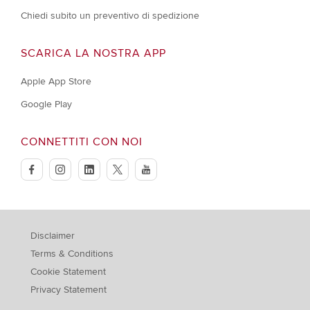
Chiedi subito un preventivo di spedizione
SCARICA LA NOSTRA APP
Apple App Store
Google Play
CONNETTITI CON NOI
facebook
instagram
linkedin
twitter
youtube
Disclaimer
Terms & Conditions
Cookie Statement
Privacy Statement