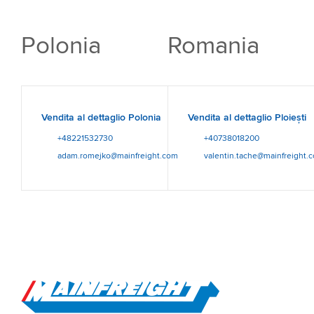
Polonia
Romania
Vendita al dettaglio Polonia
Vendita al dettaglio Ploiești
+48221532730
+40738018200
adam.romejko@mainfreight.com
valentin.tache@mainfreight.
Go to Home