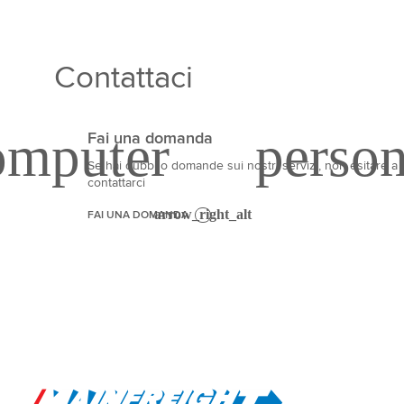
Contattaci
Fai una domanda
Se hai dubbi o domande sui nostri servizi, non esitare a
contattarci
FAI UNA DOMANDA
Go to Home