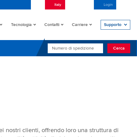
Italy
Italiano (Italia)
Login
Open/
Tecnologia
Contatti
Carriere
Supporto
NUMERO DI SPEDIZIONE
Cerca
 nostri clienti, offrendo loro una struttura di