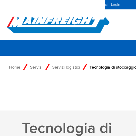
MFT (NZX)
$69,33 NZD
Italy Home
News
Mainchain Login
Go to Home
Home
Servizi
Servizi logistici
Tecnologia di stoccaggi
Tecnologia di