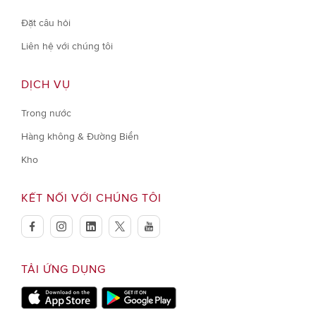
Đặt câu hỏi
Liên hệ với chúng tôi
DỊCH VỤ
Trong nước
Hàng không & Đường Biển
Kho
KẾT NỐI VỚI CHÚNG TÔI
facebook
instagram
linkedin
twitter
youtube
TẢI ỨNG DỤNG
kedai epal
Download on Google Play store