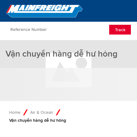
Go to Home
Open/Clos
Track
Vận chuyển hàng dễ hư hỏng
Home
Air & Ocean
Vận chuyển hàng dễ hư hỏng