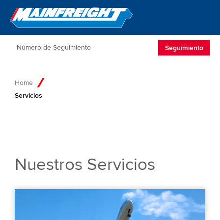
Go to Home
Open/Clos
Seguimiento
Home
Servicios
Nuestros Servicios