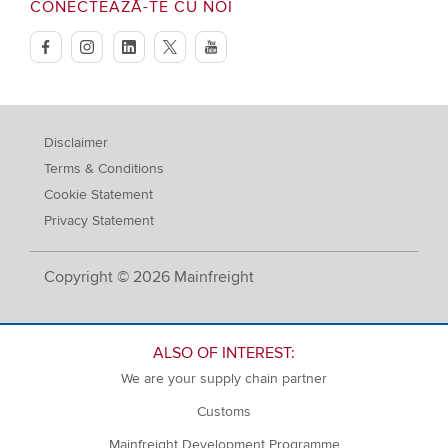
CONECTEAZĂ-TE CU NOI
facebook
instagram
linkedin
twitter
youtube
Disclaimer
Terms & Conditions
Cookie Statement
Privacy Statement
Copyright © 2026 Mainfreight
ALSO OF INTEREST:
We are your supply chain partner
Customs
Mainfreight Development Programme