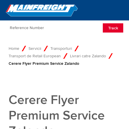
Go to Home
Open/Clos
Track
Home
Servicii
Transporturi
Transport de Retail European
Livrari catre Zalando
Cerere Flyer Premium Service Zalando
Cerere Flyer
Premium Service