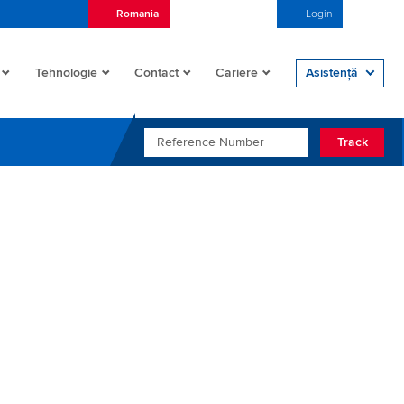
Romania
Română (România)
Login
Open/
Tehnologie
Contact
Cariere
Asistență
REFERENCE NUMBER
Track