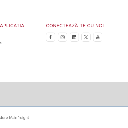
APLICAȚIA
CONECTEAZĂ-TE CU NOI
facebook
instagram
linkedin
twitter
youtube
e
dere Mainfreight