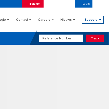
Belgium
Nederlands (België)
Login
Open/
ogie
Contact
Careers
Nieuws
Support
REFERENCE NUMBER
Track