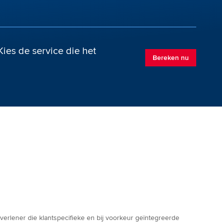
ies de service die het
Bereken nu
tverlener die klantspecifieke en bij voorkeur geïntegreerde