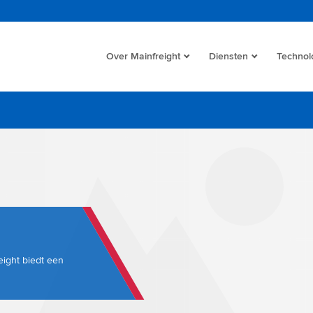
Over Mainfreight
Diensten
Technol
eight biedt een