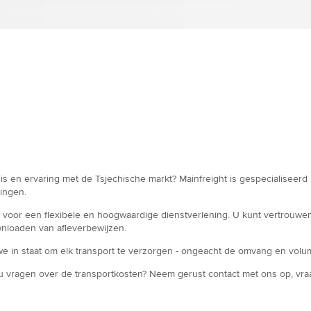
is en ervaring met de Tsjechische markt? Mainfreight is gespecialiseerd 
dingen.
oor een flexibele en hoogwaardige dienstverlening. U kunt vertrouwen op
wnloaden van afleverbewijzen.
we in staat om elk transport te verzorgen - ongeacht de omvang en volu
 u vragen over de transportkosten? Neem gerust contact met ons op, vraa