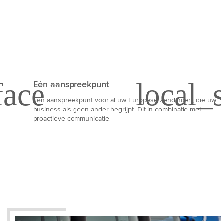
Eén aanspreekpunt
Eén aanspreekpunt voor al uw Europese zendingen, die uw
business als geen ander begrijpt. Dit in combinatie met
proactieve communicatie.