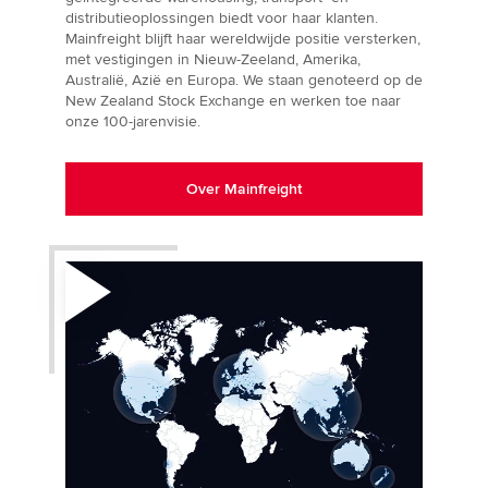
distributieoplossingen biedt voor haar klanten.
Mainfreight blijft haar wereldwijde positie versterken,
met vestigingen in Nieuw-Zeeland, Amerika,
Australië, Azië en Europa. We staan genoteerd op de
New Zealand Stock Exchange en werken toe naar
onze 100-jarenvisie.
Over Mainfreight