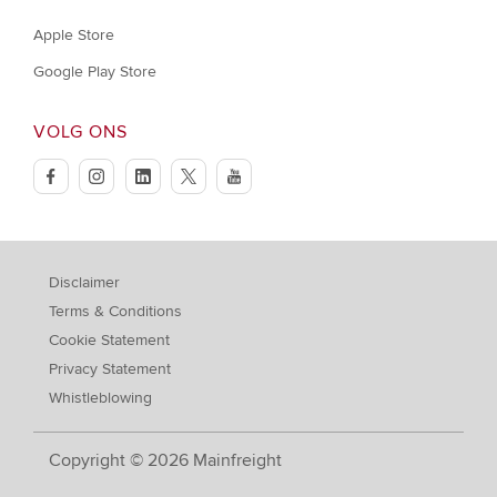
Apple Store
Google Play Store
VOLG ONS
facebook
instagram
linkedin
twitter
youtube
Disclaimer
Terms & Conditions
Cookie Statement
Privacy Statement
Whistleblowing
Copyright © 2026 Mainfreight