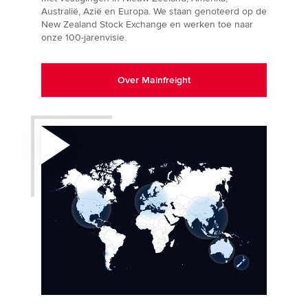
Australië, Azië en Europa. We staan genoteerd op de
New Zealand Stock Exchange en werken toe naar
onze 100-jarenvisie.
Over Mainfreight