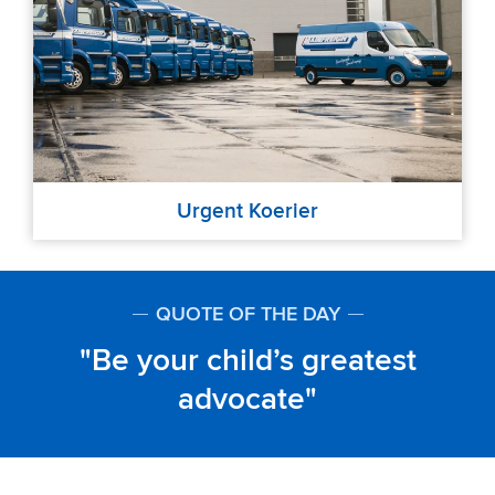
Urgent Koerier
QUOTE OF THE DAY
Be your child’s greatest
advocate