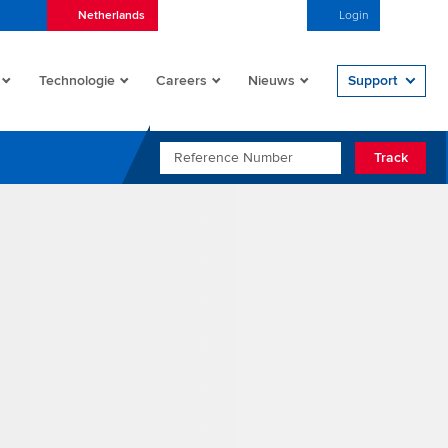
Netherlands
Nederlands (Nederland)
Login
Open/
Technologie
Careers
Nieuws
Support
REFERENCE NUMBER
Track