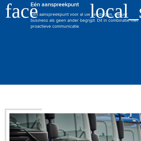
Eén aanspreekpunt
Eén aanspreekpunt voor al uw zendingen, die uw
business als geen ander begrijpt. Dit in combinatie met
proactieve communicatie.