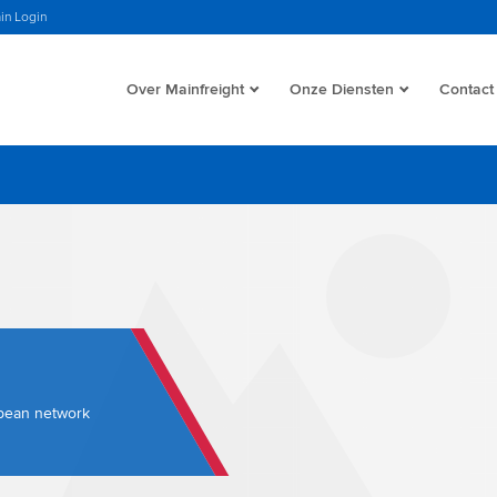
in Login
Over Mainfreight
Onze Diensten
Contact
opean network