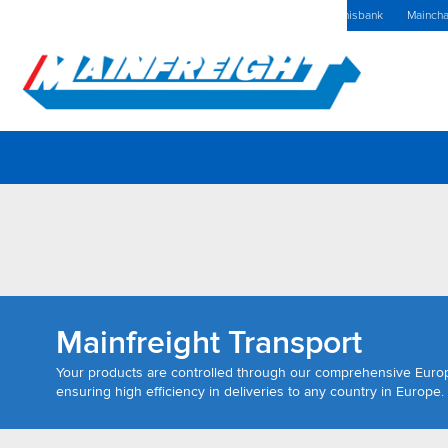
MFT (NZX)
$69,93 NZD
The Netherlands Home
Kennisbank
Maincha
Go to Home
Mainfreight Transport
Your products are controlled through our comprehensive Eur
ensuring high efficiency in deliveries to any country in Europe.