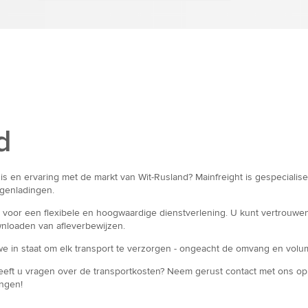
d
is en ervaring met de markt van Wit-Rusland? Mainfreight is gespecialis
agenladingen.
oor een flexibele en hoogwaardige dienstverlening. U kunt vertrouwen op
wnloaden van afleverbewijzen.
we in staat om elk transport te verzorgen - ongeacht de omvang en volu
eeft u vragen over de transportkosten? Neem gerust contact met ons op, 
ingen!