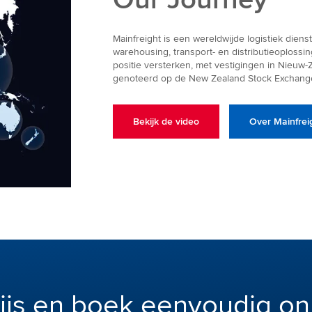
Mainfreight is een wereldwijde logistiek diens
warehousing, transport- en distributieoplossing
positie versterken, met vestigingen in Nieuw-
genoteerd op de New Zealand Stock Exchange 
Bekijk de video
Over Mainfrei
rijs en boek eenvoudig on