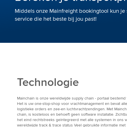
Middels onze Mainfreight bookingtool kun je
service die het beste bij jou past!
Technologie
Mainchain is onze wereldwijde supply chain - portaal bestemd 
Het is uw one-stop-shop voor vrachtmanagement en bevat alle
logistieke orders en zee-en luchtvrachtzendingen. Met Mainchai
chain, is kosteloos en behoeft geen software installatie. Zicht
het eind rechtstreeks geïntegreerd met alle systemen in ons 
wereldwijde track & trace status Veel gebruikte informatie met