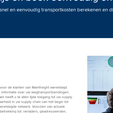
 snel en eenvoudig transportkosten berekenen en d
voor de klanten van Mainfreight wereldwijd.
 informatie over uw wegtransportzendingen,
n heeft u te allen tijde toegang tot uw supply
baarheid in uw supply chain van het begin tot
wereldwijde netwerk. Voorzien van actuele
 betrekking tot: verladers, geadresseerden,