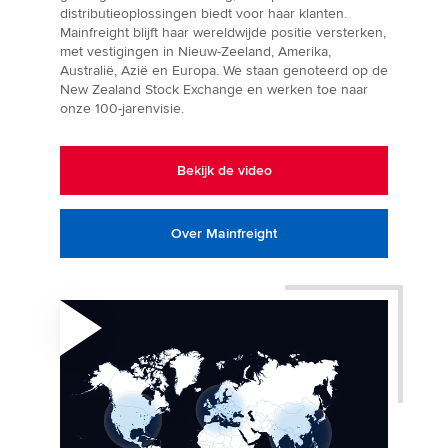
distributieoplossingen biedt voor haar klanten.
Mainfreight blijft haar wereldwijde positie versterken,
met vestigingen in Nieuw-Zeeland, Amerika,
Australië, Azië en Europa. We staan genoteerd op de
New Zealand Stock Exchange en werken toe naar
onze 100-jarenvisie.
Bekijk de video
Over Mainfreight