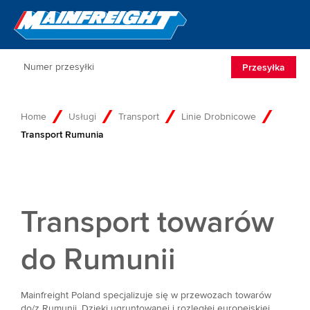
Go to Home
Open/Clos
Przesyłka
Home
Usługi
Transport
Linie Drobnicowe
Transport Rumunia
Transport towarów
do Rumunii
Mainfreight Poland specjalizuje się w przewozach towarów
do/z Rumunii. Dzięki ugruntowanej i rozległej europejskiej