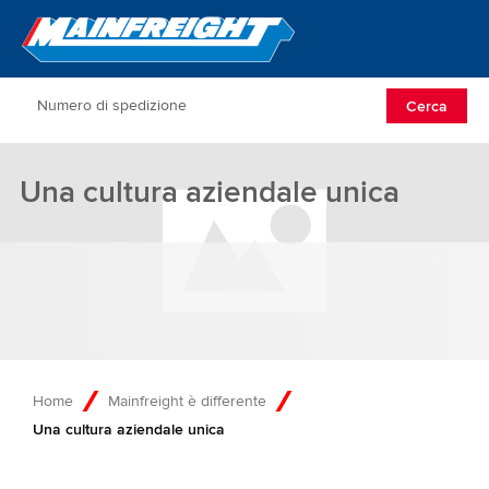
Go to Home
Open/Clos
Cerca
Una cultura aziendale unica
Home
Mainfreight è differente
Una cultura aziendale unica