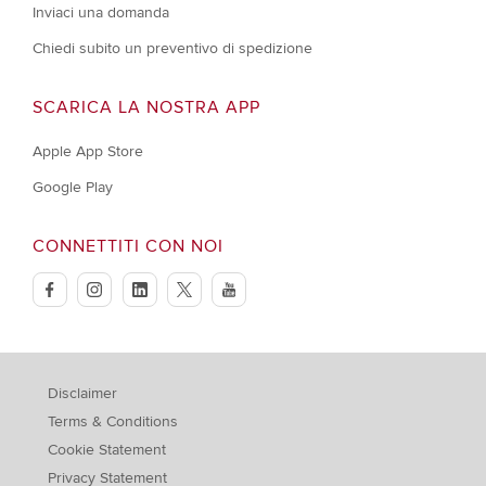
Inviaci una domanda
Chiedi subito un preventivo di spedizione
SCARICA LA NOSTRA APP
Apple App Store
Google Play
CONNETTITI CON NOI
facebook
instagram
linkedin
twitter
youtube
Disclaimer
Terms & Conditions
Cookie Statement
Privacy Statement