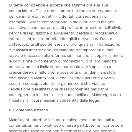
L’utente comprende e accetta che Mainfreight e le sue
consociate o affiliate non saranno in alcun caso responsabili
per danni diretti, indiretti, incidentali, consequenziali o
esemplari. Questi comprendono, a titolo indicativo ma non
esaustivo, danni per perdita di profitto, interruzione dell’attività,
perdita di reputazione o avviamento, perdita di programmi o
informazioni, o altre perdite intangibili derivanti dall’uso o
dall’incapacità all’uso del servizio, o di qualsiasi informazione,
o qualsiasi interruzione permanente o temporanea di tale
servizio o accesso alle informazioni, nonché la soppressione o
la corruzione di contenuto o informazioni, o la loro mancata
archiviazione. La limitazione sopracitata verrà applicata a
prescindere dal fatto che la possibilità di tali danni sia stata
comunicata a Mainfreight, o che l’azienda avrebbe dovuto
esserne consapevole. Nelle giurisdizioni che vietano
l’esclusione o la limitazione di responsabilità per danni
conseguenti o incidentali, la responsabilità di Mainfreight sarà
limitata alla misura massima consentita dalla legge.
8. Contenuto esterno​
Mainfreight potrebbe includere collegamenti ipertestuali a
contenuti, annunci o siti web di terze parti.L’utente riconosce e
accetta che Mainfreight non è responsabile e non approva