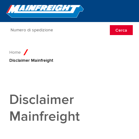
Go to Home
Open/Clos
Cerca
Home
Disclaimer Mainfreight
Disclaimer
Mainfreight