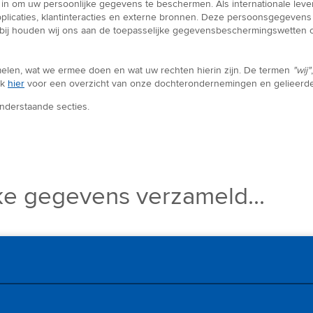
s in om uw persoonlijke gegevens te beschermen. Als internationale leve
pplicaties, klantinteracties en externe bronnen. Deze persoonsgegeven
arbij houden wij ons aan de toepasselijke gegevensbeschermingswetten 
elen, wat we ermee doen en wat uw rechten hierin zijn. De termen
"wij"
ik
hier
voor een overzicht van onze dochterondernemingen en gelieerd
onderstaande secties.
e gegevens verzameld...