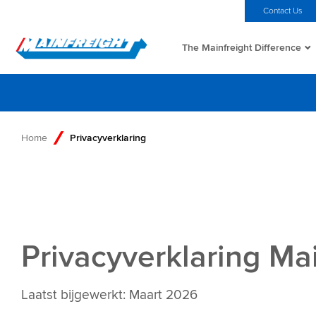
MFT (NZX)
$69,33 NZD
Home
Investors
Careers
Contact Us
The Mainfreight Difference
Go to Home
Home
Privacyverklaring
Privacyverklaring Ma
Laatst bijgewerkt: Maart 2026