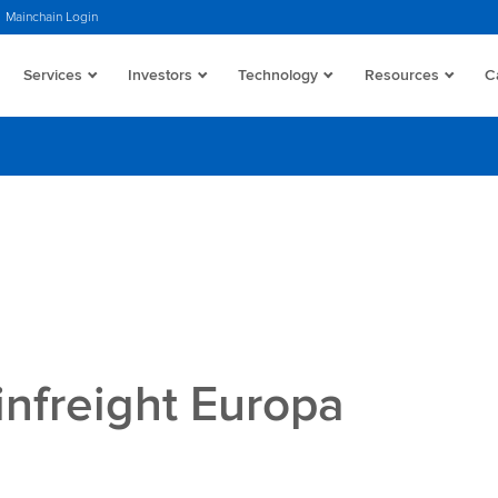
Mainchain Login
Services
Investors
Technology
Resources
C
infreight Europa