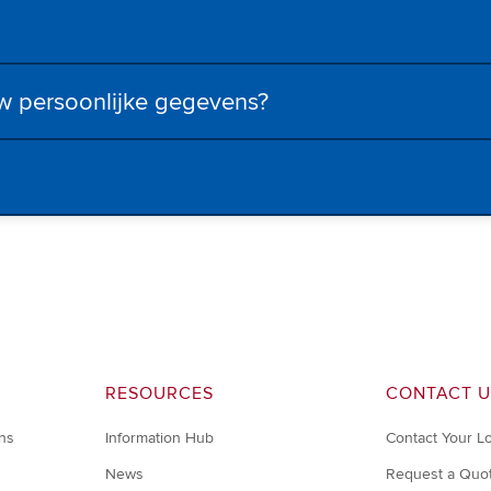
uw persoonlijke gegevens?
RESOURCES
CONTACT U
ons
Information Hub
Contact Your L
News
Request a Quo