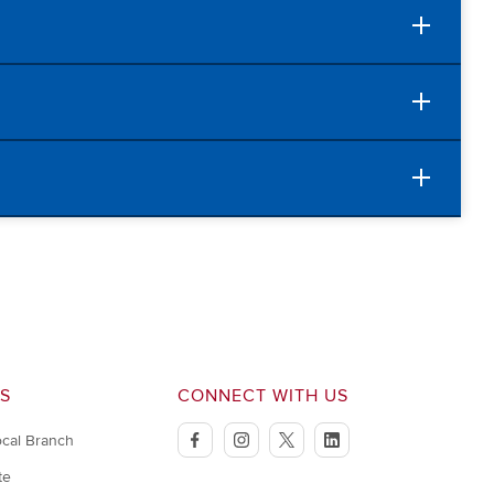
S
CONNECT WITH US
ocal Branch
facebook
instagram
twitter
linkedin
te