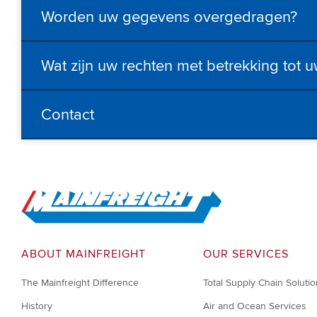
Worden uw gegevens overgedragen?
Wat zijn uw rechten met betrekking tot 
Contact
Go to Home
ABOUT MAINFREIGHT
OUR SERVICES
The Mainfreight Difference
Total Supply Chain Soluti
History
Air and Ocean Services