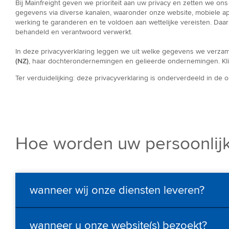
Bij Mainfreight geven we prioriteit aan uw privacy en zetten we on
gegevens via diverse kanalen, waaronder onze website, mobiele a
werking te garanderen en te voldoen aan wettelijke vereisten. Da
behandeld en verantwoord verwerkt.
In deze privacyverklaring leggen we uit welke gegevens we verzam
(NZ)
, haar dochterondernemingen en gelieerde ondernemingen. Kl
Ter verduidelijking: deze privacyverklaring is onderverdeeld in de 
Hoe worden uw persoonlijk
wanneer wij onze diensten leveren?
wanneer u onze website(s) bezoekt?