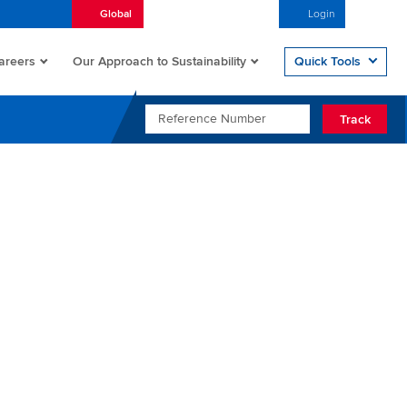
Global
Nederlands (Nederland)
Login
Open/
areers
Quick Tools
Our Approach to Sustainability
REFERENCE NUMBER
Track