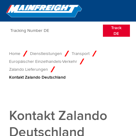
Go to Home
Open/Clos
Track
DE
Home
Dienstleistungen
Transport
Europäischer Einzelhandels-Verkehr
Zalando Lieferungen
Kontakt Zalando Deutschland
Kontakt Zalando
Deutschland