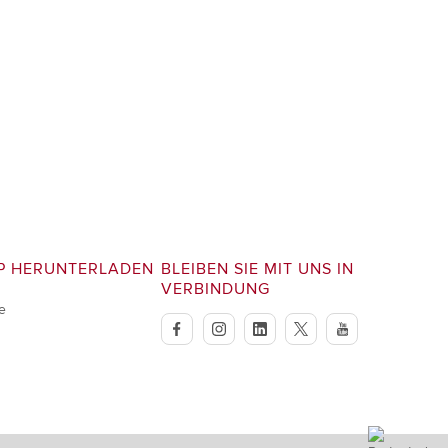
P HERUNTERLADEN
BLEIBEN SIE MIT UNS IN
VERBINDUNG
e
facebook
instagram
linkedin
twitter
youtube