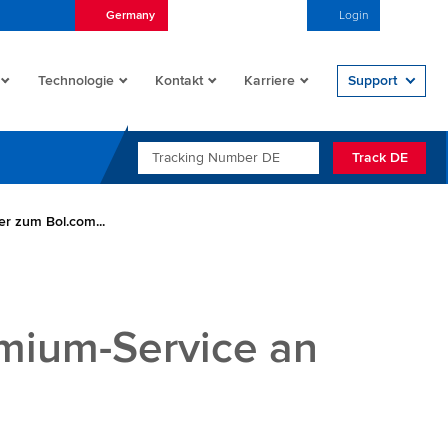
Germany
Deutsch (Deutschland)
Login
Open/
Technologie
Kontakt
Karriere
Support
TRACKING NUMBER DE
Track DE
er zum Bol.com...
emium-Service an