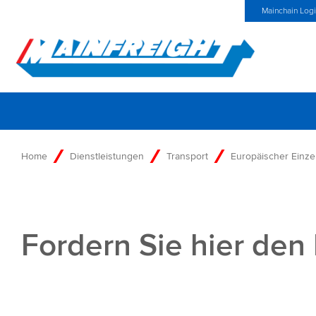
MFT (NZX)
$69,82 NZD
Germany Home
Neuigkeiten
Mainchain Log
Go to Home
Home
Dienstleistungen
Transport
Europäischer Einze
Fordern Sie hier den