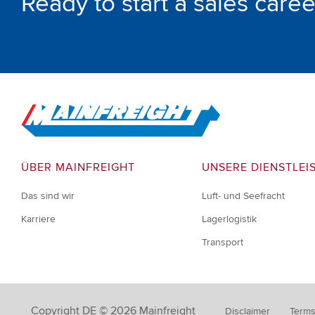
Ready to start a sales caree
Go to Home
ÜBER MAINFREIGHT
UNSERE DIENSTLEI
Das sind wir
Luft- und Seefracht
Karriere
Lagerlogistik
Transport
Copyright DE © 2026 Mainfreight
Disclaimer
Terms