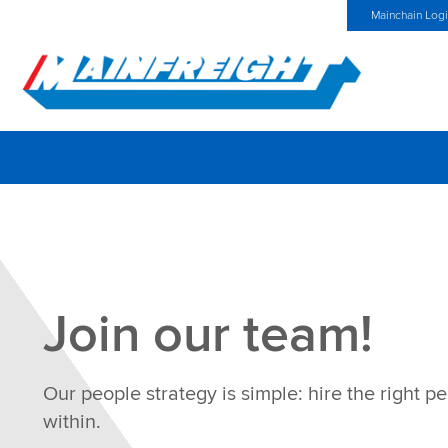
MFT (NZX)
$69,33 NZD
Germany Home
Neuigkeiten
Mainchain Log
Go to Home
Join our team!
Our people strategy is simple: hire the right 
within.