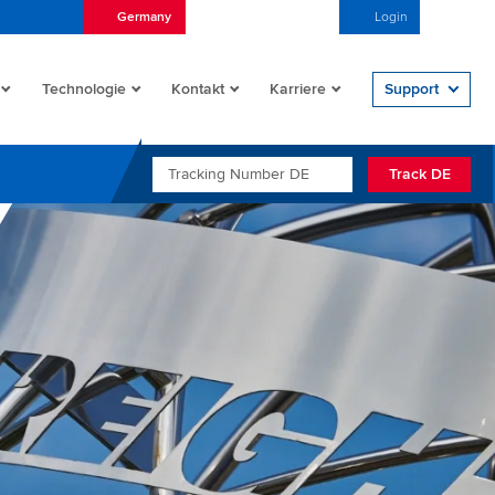
Germany
Deutsch (Deutschland)
Login
Open/
Technologie
Kontakt
Karriere
Support
TRACKING NUMBER DE
Track DE