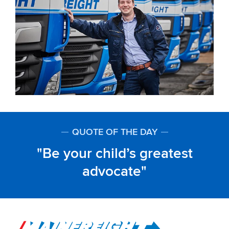
QUOTE OF THE DAY
Be your child’s greatest
advocate
Go to Home