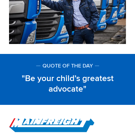
QUOTE OF THE DAY
Be your child’s greatest
advocate
Go to Home