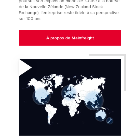
poursuit son expansion mondiale. Cotée à la bourse
de la Nouvelle-Zélande (New Zealand Stock
Exchange), l’entreprise reste fidèle à sa perspective
sur 100 ans.
À propos de Mainfreight