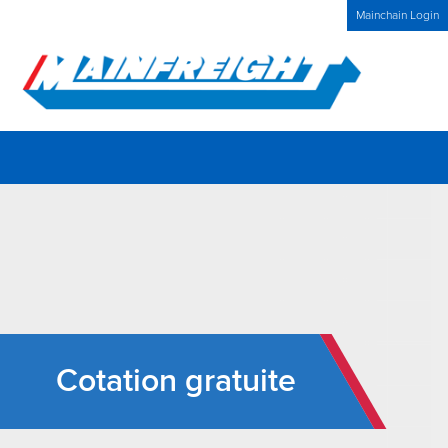
MFT (NZX)
$69,33 NZD
Accueil France
Actualités
Mainchain Login
Go to Home
Cotation gratuite