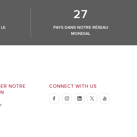
27
 LE
PAYS DANS NOTRE RÉSEAU
MONDIAL
ER NOTRE
CONNECT WITH US
ON
facebook
instagram
linkedin
twitter
youtube
e