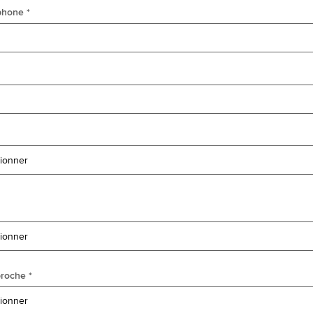
phone *
roche *