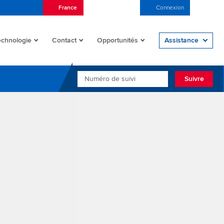
France
Français (France)
Connexion
Open/
echnologie
Contact
Opportunités
Assistance
NUMÉRO DE SUIVI
Suivre