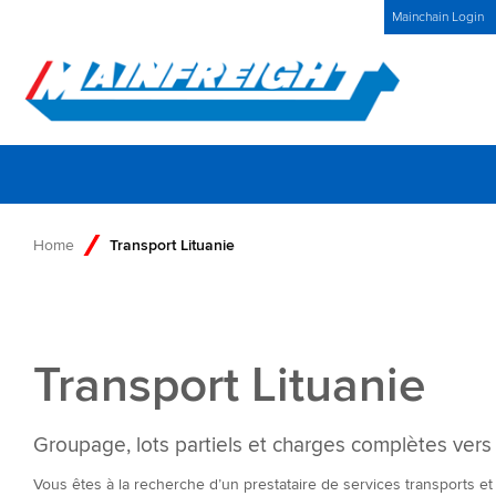
MFT (NZX)
$69,33 NZD
Belgium Home
Actualités
Mainchain Login
Go to Home
Home
Transport Lituanie
Transport Lituanie
Groupage, lots partiels et charges complètes vers 
Vous êtes à la recherche d’un prestataire de services transports e