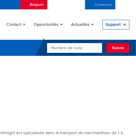
Belgium
Français (Belgique)
Connexion
Open/
Contact
Opportunités
Actualités
Support
NUMÉRO DE SUIVI
Suivre
nfreight est spécialisée dans le transport de marchandises de 1 à