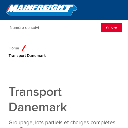
Go to Home
Open/Clos
Suivre
Home
Transport Danemark
Transport
Danemark
Groupage, lots partiels et charges complètes