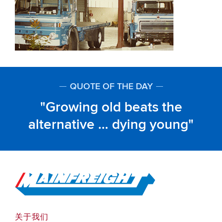
QUOTE OF THE DAY
Growing old beats the
alternative … dying young
Go to Home
关于我们