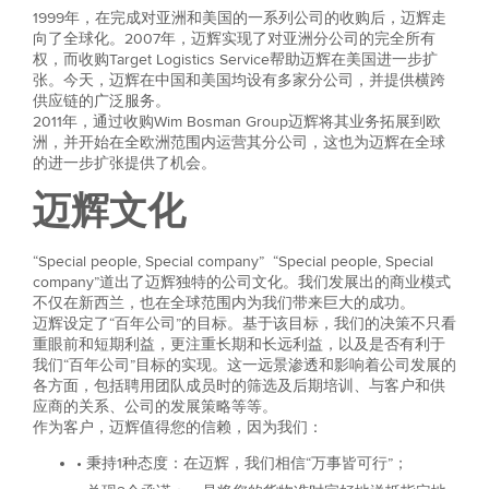
1999年，在完成对亚洲和美国的一系列公司的收购后，迈辉走
向了全球化。2007年，迈辉实现了对亚洲分公司的完全所有
权，而收购Target Logistics Service帮助迈辉在美国进一步扩
张。今天，迈辉在中国和美国均设有多家分公司，并提供横跨
供应链的广泛服务。
2011年，通过收购Wim Bosman Group迈辉将其业务拓展到欧
洲，并开始在全欧洲范围内运营其分公司，这也为迈辉在全球
的进一步扩张提供了机会。
迈辉文化
“Special people, Special company” “Special people, Special
company”道出了迈辉独特的公司文化。我们发展出的商业模式
不仅在新西兰，也在全球范围内为我们带来巨大的成功。
迈辉设定了“百年公司”的目标。基于该目标，我们的决策不只看
重眼前和短期利益，更注重长期和长远利益，以及是否有利于
我们“百年公司”目标的实现。这一远景渗透和影响着公司发展的
各方面，包括聘用团队成员时的筛选及后期培训、与客户和供
应商的关系、公司的发展策略等等。
作为客户，迈辉值得您的信赖，因为我们：
• 秉持1种态度：在迈辉，我们相信“万事皆可行”；