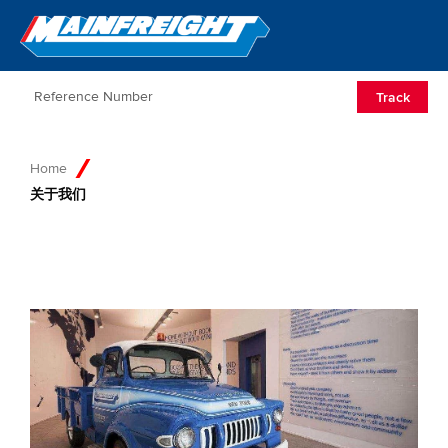
Go to Home
Open/Clos
Track
Home
关于我们