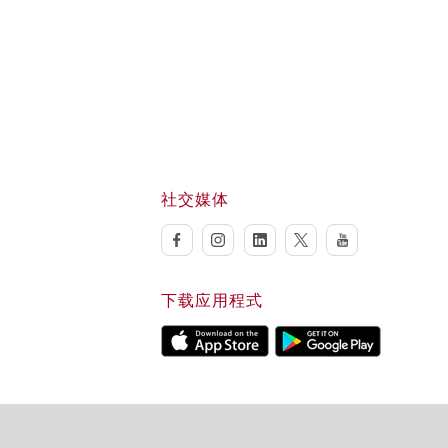
社交媒体
facebook
instagram
linkedin
twitter
youtube
下载应用程式
Download on Apple Store
Download on Google Play s